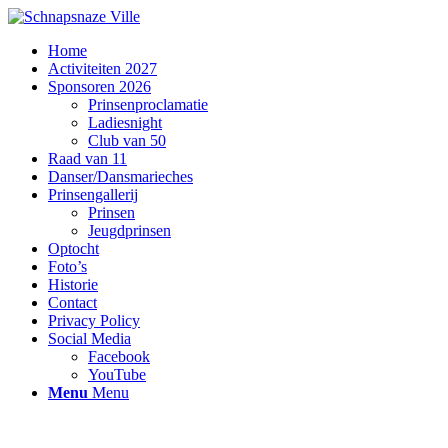
Home
Activiteiten 2027
Sponsoren 2026
Prinsenproclamatie
Ladiesnight
Club van 50
Raad van 11
Danser/Dansmarieches
Prinsengallerij
Prinsen
Jeugdprinsen
Optocht
Foto’s
Historie
Contact
Privacy Policy
Social Media
Facebook
YouTube
Menu
Menu